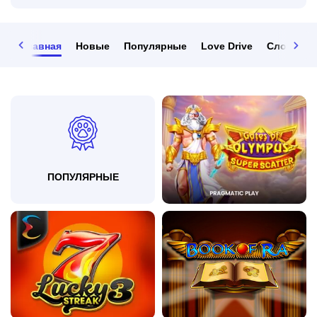
Главная
Новые
Популярные
Love Drive
Слоты
ПОПУЛЯРНЫЕ